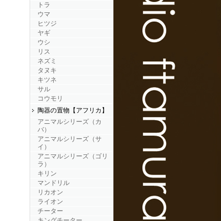
トラ
ウマ
ヒツジ
ヤギ
ウシ
リス
ネズミ
タヌキ
キツネ
サル
コウモリ
陶器の置物【アフリカ】
アニマルシリーズ（カ
バ）
アニマルシリーズ（サ
イ）
アニマルシリーズ（ゴリ
ラ）
キリン
マンドリル
リカオン
ライオン
チーター
キングチーター