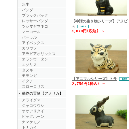
水牛
パンダ
ブラックバック
レッサーパンダ
【神話の生き物シリーズ】アヌビ
ス
ツシマヤマネコ
4,070円(税込) ～
マーコール
バーラル
アイベックス
カワウソ
アラビアオリックス
オランウータン
エゾリス
タヌキ
モモンガ
【アニマルシリーズ】トラ
イタチ
2,750円(税込) ～
スローロリス
動物の置物【アメリカ】
アライグマ
ジャコウウシ
オオアリクイ
ビッグホーン
ナマケモノ
トナカイ