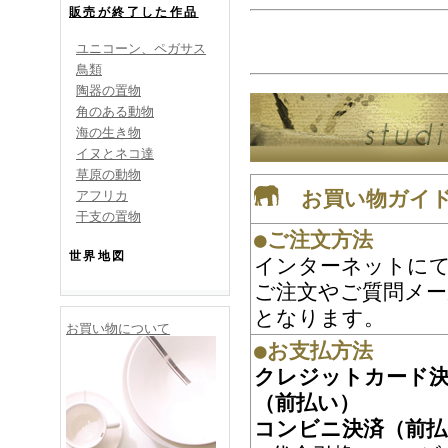
販売が終了した作品
ユニコーン、ペガサス
鳥類
陶器の置物
角のある動物
海の生き物
イヌとネコ達
草原の動物
お買い物ガイ
アフリカ
干支の置物
●ご注文方法
世界地図
インターネットにて
ご注文やご質問メー
となります。
お買い物について
●お支払方法
クレジットカード決
（前払い）
コンビニ決済（前払