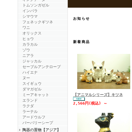
トムソンガゼル
インパラ
シマウマ
お知らせ
フェネックギツネ
ワニ
オリックス
ヒョウ
新着商品
カラカル
ゾウ
ニアラ
ジャッカル
セーブルアンテロープ
ハイエナ
ヌー
スイギュウ
ダマガゼル
ミーアキャット
【アニマルシリーズ】キツネ
エランド
2,566円(税込) ～
ラクダ
ラーテル
アードウルフ
バーバリーシープ
陶器の置物【アジア】