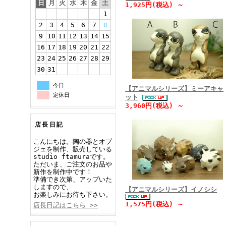
日
月
火
水
木
金
土
1,925円(税込) ～
1
2
3
4
5
6
7
8
9
10
11
12
13
14
15
16
17
18
19
20
21
22
23
24
25
26
27
28
29
30
31
今日
【アニマルシリーズ】ミーアキャ
定休日
ット
3,960円(税込) ～
店長日記
こんにちは。陶の器とオブ
ジェを制作、販売している
studio ftamuraです。
ただいま、ご注文のお品や
新作を制作中です！
準備でき次第、アップいた
しますので、
【アニマルシリーズ】イノシシ
お楽しみにお待ち下さい。
1,575円(税込) ～
店長日記はこちら >>