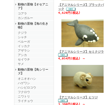
動物の置物【オセアニ
【アニマルシリーズ】ブラックバ
ア】
ック
4,620円(税込)
コアラ
カンガルー
動物の置物【海の生き
物】
クジラ
シャチ
ベルーガ
イッカク
アザラシ
【アニマルシリーズ】セミクジラ
アシカ
4,054円(税込) ～
セイウチ
サメ
動物の置物【鳥シリー
ズ】
オニオオハシ
ハゲワシ
ハシビロコウ
フクロウ
ニワトリ
【アニマルシリーズ】ヒツジ
ライチョウ
3,390円(税込) ～