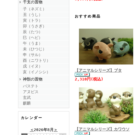
干支の置物
子（ネズミ）
丑（うし）
おすすめ商品
寅（トラ）
卯（うさぎ）
辰（たつ）
巳（ヘビ）
午（うま）
未（ひつじ）
申（サル）
酉（ニワトリ）
戌（イヌ）
【アニマルシリーズ】ブタ
亥（イノシシ）
神獣の置物
2,310円(税込)
バステト
アヌビス
玄武
麒麟
カレンダー
【アニマルシリーズ】カワウソ
＜
2026年8月
＞