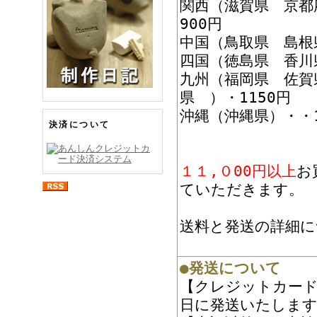
関西（滋賀県 京都
900円
中国（鳥取県 島根
四国（徳島県 香川
九州（福岡県 佐賀
県 ）・1150円
沖縄（沖縄県）・・1
決済について
１１,０00円以上
お
ていただきます。
送料と発送の詳細に
●発送について
【クレジットカード
日に発送いたしま