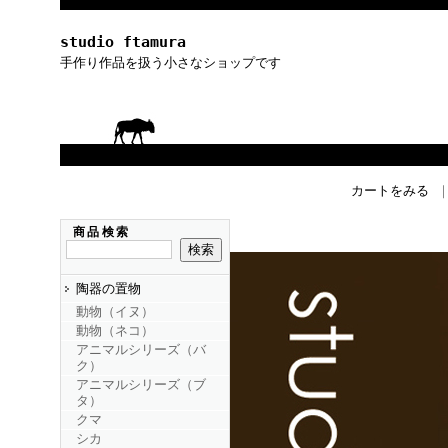
studio ftamura
手作り作品を扱う小さなショップです
カートをみる
商品検索
陶器の置物
動物（イヌ）
動物（ネコ）
アニマルシリーズ（バ
ク）
アニマルシリーズ（ブ
タ）
クマ
シカ