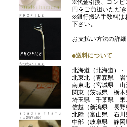
※代金引換、コンビ
円をご負担いただ
※銀行振込手数料は
ＰＲＯＦＩＬＥ
下さい。
お支払い方法の詳
●送料について
うつわいｌｏｇ
北海道（北海道）・・
北東北（青森県 岩
南東北（宮城県 山
関東（茨城県 栃
埼玉県 千葉県 東
信越（新潟県 長野
北陸（富山県 石川
ｓｔｕｄｉｏ ｆｔａｍｕ
ｒａ制作日記
中部（岐阜県 静岡