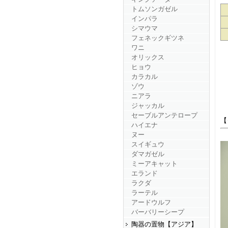
トムソンガゼル
インパラ
シマウマ
フェネックギツネ
ワニ
オリックス
ヒョウ
カラカル
ゾウ
ニアラ
ジャッカル
セーブルアンテロープ
【
ハイエナ
ヌー
スイギュウ
ダマガゼル
ミーアキャット
エランド
ラクダ
ラーテル
アードウルフ
バーバリーシープ
陶器の置物【アジア】