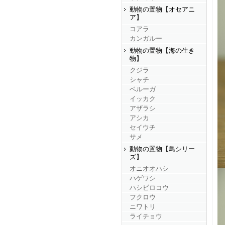
動物の置物【オセアニ
ア】
コアラ
カンガルー
動物の置物【海の生き
物】
クジラ
シャチ
ベルーガ
イッカク
アザラシ
アシカ
セイウチ
サメ
動物の置物【鳥シリー
ズ】
オニオオハシ
ハゲワシ
ハシビロコウ
フクロウ
ニワトリ
ライチョウ