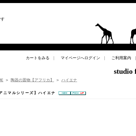
です
カートをみる
｜
マイページへログイン
｜
ご利用案内
studio
ME
>
陶器の置物【アフリカ】
>
ハイエナ
アニマルシリーズ】ハイエナ