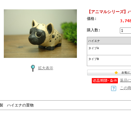
【アニマルシリーズ】
価格:
3,7
購入数:
ハイエナ
タイプA
タイプB
拡大表示
返品
この
製 ハイエナの置物