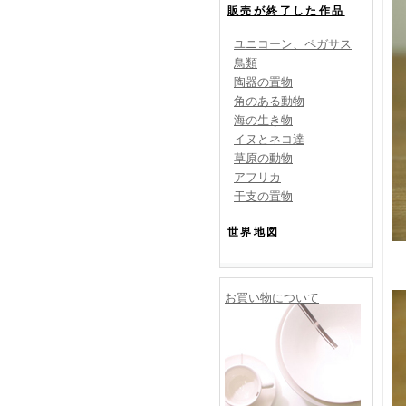
販売が終了した作品
ユニコーン、ペガサス
鳥類
陶器の置物
角のある動物
海の生き物
イヌとネコ達
草原の動物
アフリカ
干支の置物
世界地図
お買い物について