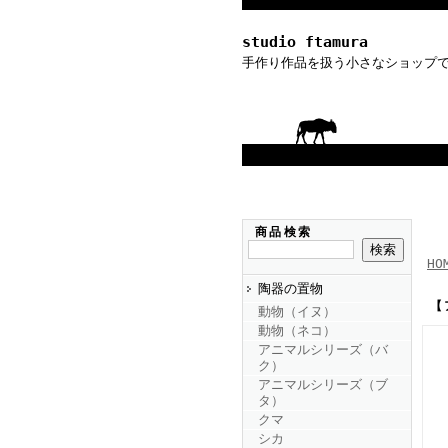
studio ftamura
手作り作品を扱う小さなショップ
商品検索
HO
陶器の置物
【
動物（イヌ）
動物（ネコ）
アニマルシリーズ（バ
ク）
アニマルシリーズ（ブ
タ）
クマ
シカ