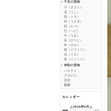
干支の置物
子（ネズミ）
丑（うし）
寅（トラ）
卯（うさぎ）
辰（たつ）
巳（ヘビ）
午（うま）
未（ひつじ）
申（サル）
酉（ニワトリ）
戌（イヌ）
亥（イノシシ）
神獣の置物
バステト
アヌビス
玄武
麒麟
カレンダー
＜
2026年8月
＞