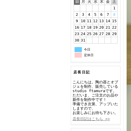
日
月
火
水
木
金
土
1
2
3
4
5
6
7
8
9
10
11
12
13
14
15
16
17
18
19
20
21
22
23
24
25
26
27
28
29
30
31
今日
定休日
店長日記
こんにちは。陶の器とオブ
ジェを制作、販売している
studio ftamuraです。
ただいま、ご注文のお品や
新作を制作中です！
準備でき次第、アップいた
しますので、
お楽しみにお待ち下さい。
店長日記はこちら >>